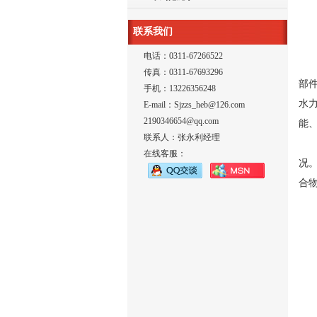
联系我们
电话：0311-67266522
Z
传真：0311-67693296
部
手机：13226356248
水
E-mail：Sjzzs_heb@126.com
2190346654@qq.com
能
联系人：张永利经理
Z
在线客服：
况
合物
如: 
40
Z 
J 
L 