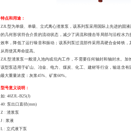
特点和用途：
JL型为单级、单吸、立式离心渣浆泵，该系列泵采用国际上先进的固液
件的几何形状符合介质的流动状态，减少了涡流和撞击等局部与沿程水力
力效率，降低了运行噪音和振动；该系列泵过流部件采用高硬合金铸铁，
、从而使其寿命提高。
JL型渣浆泵一般浸入池内或坑内工作，不需要任何轴封和轴封水。加
。该型泵适用于矿山、冶金、电力、煤炭、化工、建材等行业，输送含有
最大重量浓度：灰浆45%、矿浆60%。
型号意义说明：
40ZJL-B25(J)
: 泵出口直径(mm)
: 渣浆泵
: 浆液
: 立式液下泵